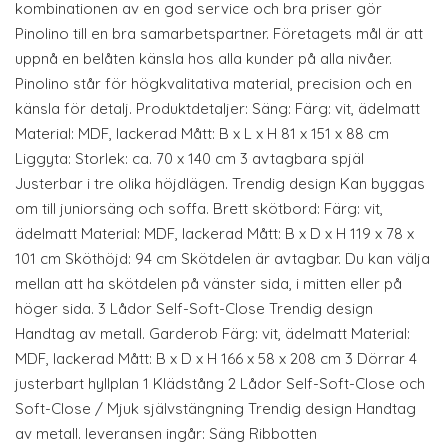
kombinationen av en god service och bra priser gör
Pinolino till en bra samarbetspartner. Företagets mål är att
uppnå en belåten känsla hos alla kunder på alla nivåer.
Pinolino står för högkvalitativa material, precision och en
känsla för detalj. Produktdetaljer: Säng: Färg: vit, ädelmatt
Material: MDF, lackerad Mått: B x L x H 81 x 151 x 88 cm
Liggyta: Storlek: ca. 70 x 140 cm 3 avtagbara spjäl
Justerbar i tre olika höjdlägen. Trendig design Kan byggas
om till juniorsäng och soffa. Brett skötbord: Färg: vit,
ädelmatt Material: MDF, lackerad Mått: B x D x H 119 x 78 x
101 cm Sköthöjd: 94 cm Skötdelen är avtagbar. Du kan välja
mellan att ha skötdelen på vänster sida, i mitten eller på
höger sida. 3 Lådor Self-Soft-Close Trendig design
Handtag av metall. Garderob Färg: vit, ädelmatt Material:
MDF, lackerad Mått: B x D x H 166 x 58 x 208 cm 3 Dörrar 4
justerbart hyllplan 1 Klädstång 2 Lådor Self-Soft-Close och
Soft-Close / Mjuk självstängning Trendig design Handtag
av metall. leveransen ingår: Säng Ribbotten