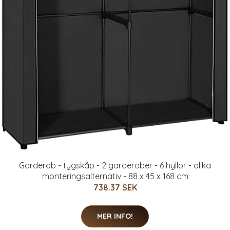
Garderob - tygskåp - 2 garderober - 6 hyllor - olika
monteringsalternativ - 88 x 45 x 168 cm
738.37 SEK
MER INFO!