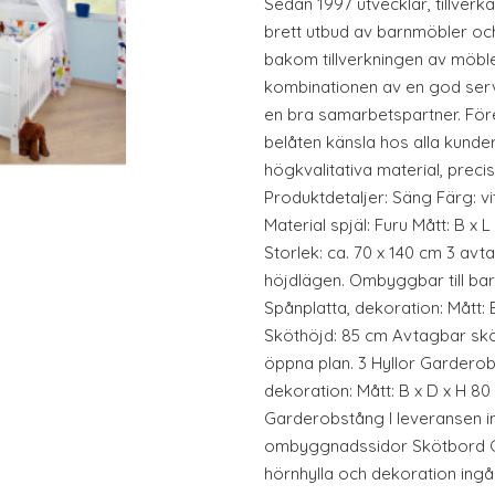
Sedan 1997 utvecklar, tillverk
brett utbud av barnmöbler och 
bakom tillverkningen av möb
kombinationen av en god servic
en bra samarbetspartner. För
belåten känsla hos alla kunder 
högkvalitativa material, precis
Produktdetaljer: Säng Färg: vi
Material spjäl: Furu Mått: B x 
Storlek: ca. 70 x 140 cm 3 avt
höjdlägen. Ombyggbar till bar
Spånplatta, dekoration: Mått: 
Sköthöjd: 85 cm Avtagbar skötd
öppna plan. 3 Hyllor Garderob 
dekoration: Mått: B x D x H 80 
Garderobstång I leveransen i
ombyggnadssidor Skötbord 
hörnhylla och dekoration ingår