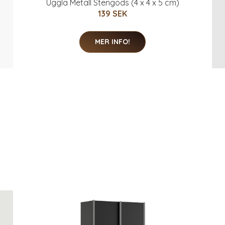
Uggla Metall Stengods (4 x 4 x 5 cm)
139 SEK
MER INFO!