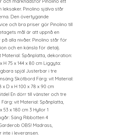
ar och marknadsför Pinolino ett
leksaker. Pinolino själva står
lerna. Den övertygande
e och bra priser gör Pinolino till
etagets mål är att uppnå en
på alla nivåer. Pinolino står för
ion och en känsla för detalj.
t Material: Spånplatta, dekoration:
L x H 75 x 144 x 80 cm Liggyta:
agbara spjäl Justerbar i tre
nsäng Skötbord Färg: vit Material:
B x D x H 100 x 78 x 90 cm
el En dörr till vänster och tre
Färg: vit Material: Spånplatta,
x 53 x 180 cm 3 Hyllor 1
ngår: Säng Ribbotten 4
Garderob OBS! Madrass,
 inte i leveransen.