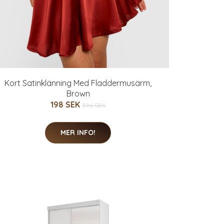
Kort Satinklänning Med Fladdermusärm,
Brown
198 SEK
396 SEK
MER INFO!