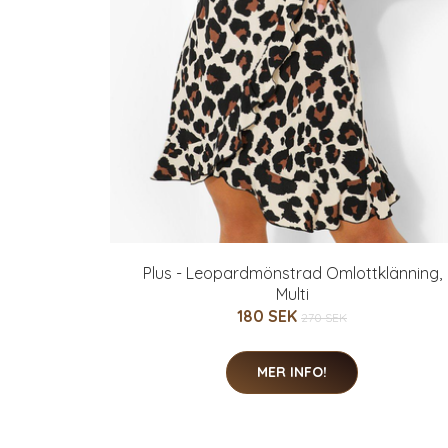
Plus - Leopardmönstrad Omlottklänning,
Multi
180 SEK
270 SEK
MER INFO!