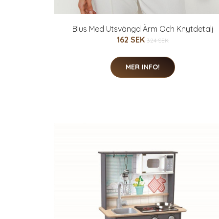
Blus Med Utsvängd Ärm Och Knytdetalj
162 SEK
324 SEK
MER INFO!