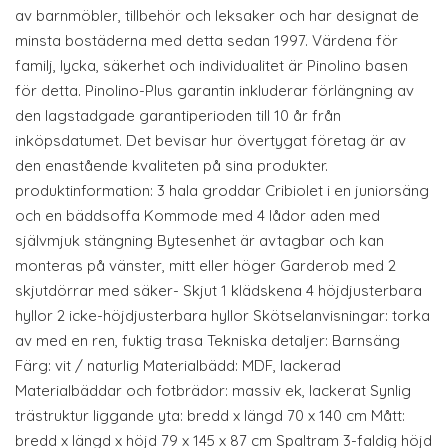
av barnmöbler, tillbehör och leksaker och har designat de
minsta bostäderna med detta sedan 1997. Värdena för
familj, lycka, säkerhet och individualitet är Pinolino basen
för detta. Pinolino-Plus garantin inkluderar förlängning av
den lagstadgade garantiperioden till 10 år från
inköpsdatumet. Det bevisar hur övertygat företag är av
den enastående kvaliteten på sina produkter.
produktinformation: 3 hala groddar Cribiolet i en juniorsäng
och en bäddsoffa Kommode med 4 lådor aden med
självmjuk stängning Bytesenhet är avtagbar och kan
monteras på vänster, mitt eller höger Garderob med 2
skjutdörrar med säker- Skjut 1 klädskena 4 höjdjusterbara
hyllor 2 icke-höjdjusterbara hyllor Skötselanvisningar: torka
av med en ren, fuktig trasa Tekniska detaljer: Barnsäng
Färg: vit / naturlig Materialbädd: MDF, lackerad
Materialbäddar och fotbrädor: massiv ek, lackerat Synlig
trästruktur liggande yta: bredd x längd 70 x 140 cm Mått:
bredd x längd x höjd 79 x 145 x 87 cm Spaltram 3-faldig höjd