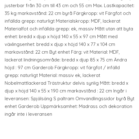
justerbar från 30 cm till 43 cm och 55 cm Max. Lastkapacitet:
35 kg markavstånd: 22 cm byrå Färgkropp: vit Färgfot och
infällda grepp: naturligt Materialskropp: MDF, lackerat
Materialfot och infällda grepp: ek, massiv Mått utan att byta
enhet: bredd x djup x höjd 140 x 55 x 97 cm Mått med
växlingsenhet: bredd x djup x höjd 140 x 77 x 104 cm
markavstånd: 22 cm Byt enhet Färg: vit Material: MDF,
lackerat lindningsområde: bredd x djup 85 x 75 cm Ändra
höjd : 97 cm Garderob Färgkropp: vit färgfot / infälld
grepp: naturligt Material: massiv ek, lackerat
Nobelmattlackerad Trästruktur delvis synlig Mått: bredd x
djup x höjd 140 x 55 x 190 cm markavstånd : 22 cm Ingår i
leveransen: Spjälsäng S paltram Omvandlingssidor byrå Byt
enhet Garderob Uppmärksamhet: Madrass och dekoration
ingår inte i leveransen