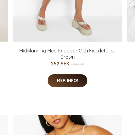
Midiklänning Med Knappar Och Fickdetaljer,
Brown
252 SEK
504 SEK
MER INFO!