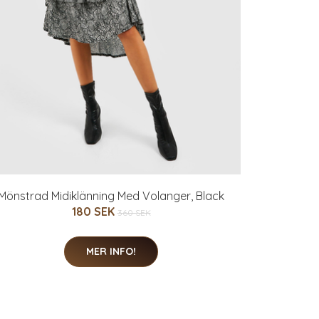
Mönstrad Midiklänning Med Volanger, Black
180 SEK
360 SEK
MER INFO!