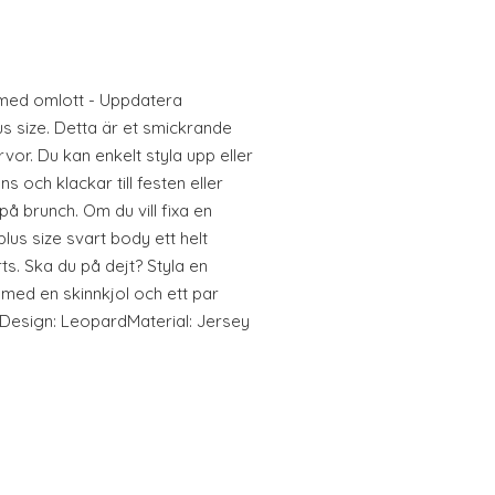
med omlott - Uppdatera
s size. Detta är et smickrande
or. Du kan enkelt styla upp eller
 och klackar till festen eller
 brunch. Om du vill fixa en
lus size svart body ett helt
irts. Ska du på dejt? Styla en
med en skinnkjol och ett par
Design: LeopardMaterial: Jersey