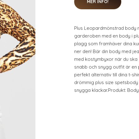
MER INFO!
Plus Leopardmönstrad body 
garderoben med en body i plu
plagg som framhäver dina kurv
ner den! Bär din body med jeans
med kostymbyxor när du ska på
snabb och snygg outfit är en p
perfekt alternativ till dina t-sh
drömmig plus size spetsbody 
snygga klackar.Produkt: Body