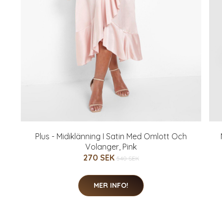
Plus - Midiklänning I Satin Med Omlott Och
Volanger, Pink
270 SEK
540 SEK
MER INFO!