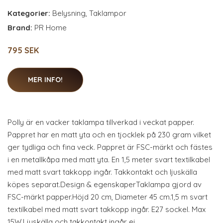
Kategorier:
Belysning
,
Taklampor
Brand:
PR Home
795 SEK
MER INFO!
Polly är en vacker taklampa tillverkad i veckat papper.
Pappret har en matt yta och en tjocklek på 230 gram vilket
ger tydliga och fina veck. Pappret är FSC-märkt och fästes
i en metallkåpa med matt yta. En 1,5 meter svart textilkabel
med matt svart takkopp ingår. Takkontakt och ljuskälla
köpes separat.Design & egenskaperTaklampa gjord av
FSC-märkt papper.Höjd 20 cm, Diameter 45 cm.1,5 m svart
textilkabel med matt svart takkopp ingår. E27 sockel. Max
15W.Ljuskälla och takkontakt ingår ej.