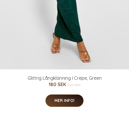
Glittrig Långklänning I Crepe, Green
180 SEK
360 SEK
MER INFO!