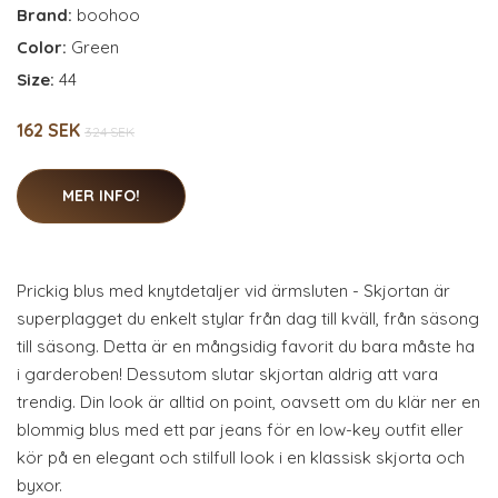
Brand:
boohoo
Color:
Green
Size:
44
162 SEK
324 SEK
MER INFO!
Prickig blus med knytdetaljer vid ärmsluten - Skjortan är
superplagget du enkelt stylar från dag till kväll, från säsong
till säsong. Detta är en mångsidig favorit du bara måste ha
i garderoben! Dessutom slutar skjortan aldrig att vara
trendig. Din look är alltid on point, oavsett om du klär ner en
blommig blus med ett par jeans för en low-key outfit eller
kör på en elegant och stilfull look i en klassisk skjorta och
byxor.