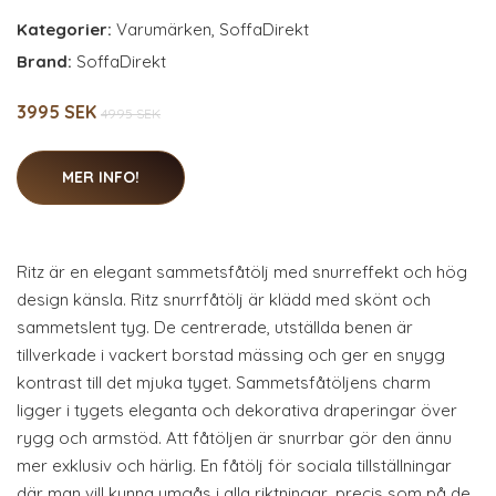
Kategorier:
Varumärken
,
SoffaDirekt
Brand:
SoffaDirekt
3995 SEK
4995 SEK
MER INFO!
Ritz är en elegant sammetsfåtölj med snurreffekt och hög
design känsla. Ritz snurrfåtölj är klädd med skönt och
sammetslent tyg. De centrerade, utställda benen är
tillverkade i vackert borstad mässing och ger en snygg
kontrast till det mjuka tyget. Sammetsfåtöljens charm
ligger i tygets eleganta och dekorativa draperingar över
rygg och armstöd. Att fåtöljen är snurrbar gör den ännu
mer exklusiv och härlig. En fåtölj för sociala tillställningar
där man vill kunna umgås i alla riktningar, precis som på de