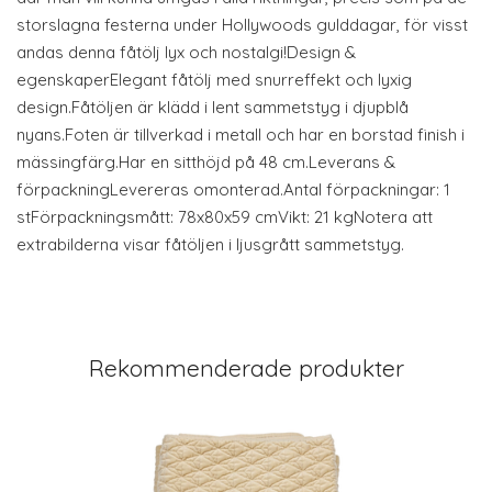
storslagna festerna under Hollywoods gulddagar, för visst
andas denna fåtölj lyx och nostalgi!Design &
egenskaperElegant fåtölj med snurreffekt och lyxig
design.Fåtöljen är klädd i lent sammetstyg i djupblå
nyans.Foten är tillverkad i metall och har en borstad finish i
mässingfärg.Har en sitthöjd på 48 cm.Leverans &
förpackningLevereras omonterad.Antal förpackningar: 1
stFörpackningsmått: 78x80x59 cmVikt: 21 kgNotera att
extrabilderna visar fåtöljen i ljusgrått sammetstyg.
Rekommenderade produkter