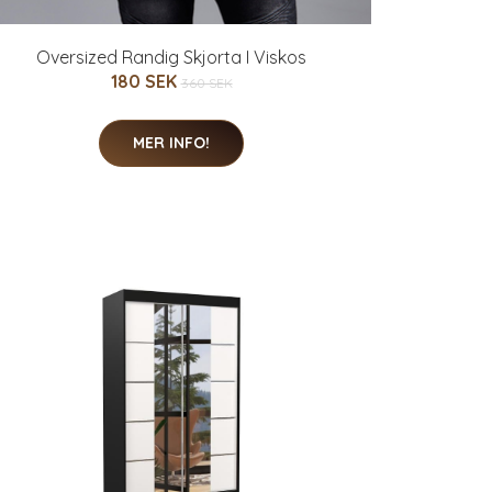
Oversized Randig Skjorta I Viskos
180 SEK
360 SEK
MER INFO!