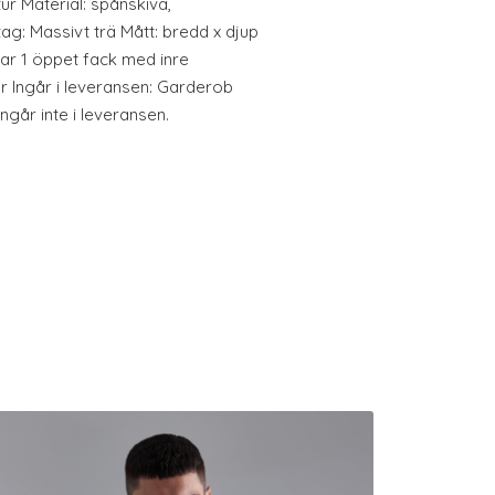
tur Material: spånskiva,
g: Massivt trä Mått: bredd x djup
rar 1 öppet fack med inre
er Ingår i leveransen: Garderob
går inte i leveransen.