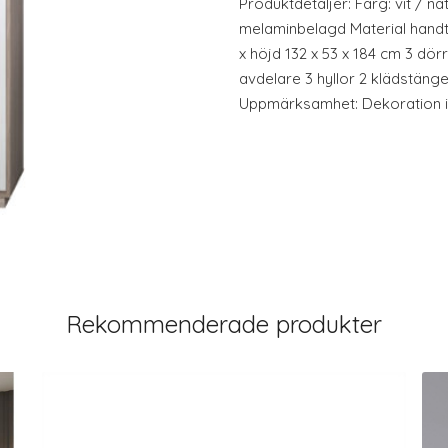
Produktdetaljer: Färg: vit / na
melaminbelagd Material handta
x höjd 132 x 53 x 184 cm 3 dör
avdelare 3 hyllor 2 klädstäng
Uppmärksamhet: Dekoration in
Rekommenderade produkter