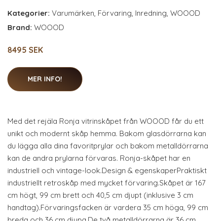
Kategorier:
Varumärken
,
Förvaring
,
Inredning
,
WOOOD
Brand:
WOOOD
8495 SEK
MER INFO!
Med det rejäla Ronja vitrinskåpet från WOOOD får du ett
unikt och modernt skåp hemma. Bakom glasdörrarna kan
du lägga alla dina favoritprylar och bakom metalldörrarna
kan de andra prylarna förvaras. Ronja-skåpet har en
industriell och vintage-look.Design & egenskaperPraktiskt
industriellt retroskåp med mycket förvaring.Skåpet är 167
cm högt, 99 cm brett och 40,5 cm djupt (inklusive 3 cm
handtag).Förvaringsfacken är vardera 35 cm höga, 99 cm
breda och 36 cm djupa.De två metalldörrarna är 36 cm