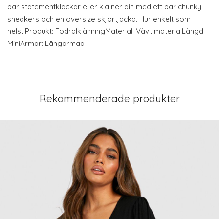
par statementklackar eller klä ner din med ett par chunky
sneakers och en oversize skjortjacka. Hur enkelt som
helst!Produkt: FodralklänningMaterial: Vävt materialLängd:
MiniÄrmar: Långärmad
Rekommenderade produkter