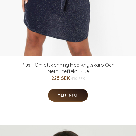
Plus - Omlottklänning Med Knytskärp Och
Metalliceffekt, Blue
225 SEK
450 SEK
MER INFO!