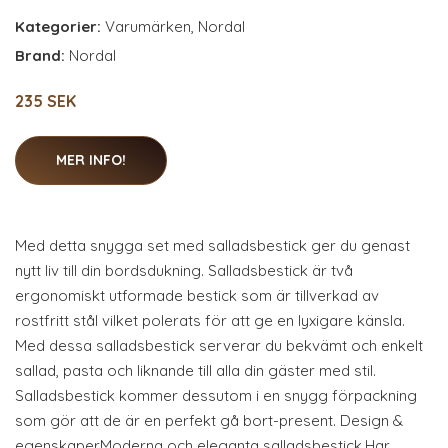
Kategorier:
Varumärken
,
Nordal
Brand:
Nordal
235 SEK
MER INFO!
Med detta snygga set med salladsbestick ger du genast
nytt liv till din bordsdukning. Salladsbestick är två
ergonomiskt utformade bestick som är tillverkad av
rostfritt stål vilket polerats för att ge en lyxigare känsla.
Med dessa salladsbestick serverar du bekvämt och enkelt
sallad, pasta och liknande till alla din gäster med stil.
Salladsbestick kommer dessutom i en snygg förpackning
som gör att de är en perfekt gå bort-present. Design &
egenskaperModerna och eleganta salladsbestick.Har