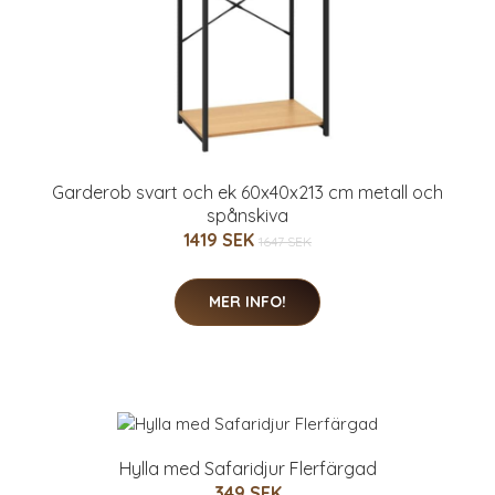
Garderob svart och ek 60x40x213 cm metall och
spånskiva
1419 SEK
1647 SEK
MER INFO!
Hylla med Safaridjur Flerfärgad
349 SEK