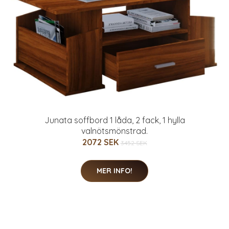
Junata soffbord 1 låda, 2 fack, 1 hylla
valnötsmönstrad.
2072 SEK
3452 SEK
MER INFO!