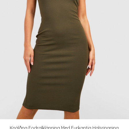
Knälång Fodralklänning Med Fyrkantig Halsringning,