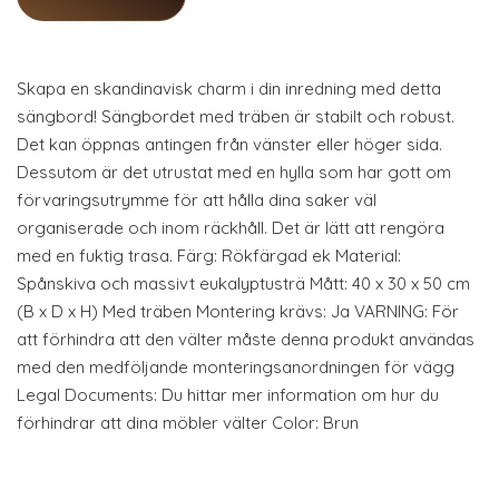
Skapa en skandinavisk charm i din inredning med detta
sängbord! Sängbordet med träben är stabilt och robust.
Det kan öppnas antingen från vänster eller höger sida.
Dessutom är det utrustat med en hylla som har gott om
förvaringsutrymme för att hålla dina saker väl
organiserade och inom räckhåll. Det är lätt att rengöra
med en fuktig trasa. Färg: Rökfärgad ek Material:
Spånskiva och massivt eukalyptusträ Mått: 40 x 30 x 50 cm
(B x D x H) Med träben Montering krävs: Ja VARNING: För
att förhindra att den välter måste denna produkt användas
med den medföljande monteringsanordningen för vägg
Legal Documents: Du hittar mer information om hur du
förhindrar att dina möbler välter Color: Brun