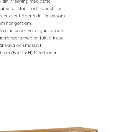
 din inredning med detta
ben är stabilt och robust. Det
ster eller höger sida. Dessutom
som har gott om
la dina saker väl organiserade
 att rengöra med en fuktig trasa.
ånskiva och massivt
50 cm (B x D x H) Med träben