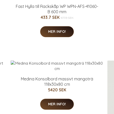
Fast Hylla till Rackskåp WP WPN-AFS-41060-
B 600 mm
433.7 SEK
477.8 SEK
MER INFO!
Medina Konsolbord massivt mangoträ
118x30x80 cm
5420 SEK
MER INFO!