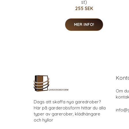
st)
255 SEK
MER INFO!
Kont
Om du 
kontak
Dags att skaffa nya garedrober?
Här på garderobsform hittar du alla
info@
typer av garerober, klädhängare
och hyllor