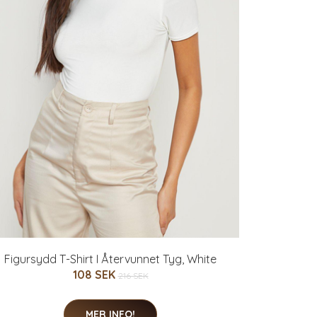
Figursydd T-Shirt I Återvunnet Tyg, White
108 SEK
216 SEK
MER INFO!