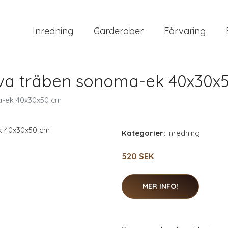
Inredning
Garderober
Förvaring
va träben sonoma-ek 40x30x
-ek 40x30x50 cm
Kategorier:
Inredning
520 SEK
MER INFO!