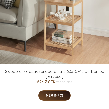
Sidobord Ikerasak sängbord hylla 60x40x40 cm bambu
[en.casa]
624.7 SEK
780.99 SEK
MER INFO!