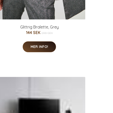
Glittrig Bralette, Grey
144 SEK
288 SEK
MER INFO!