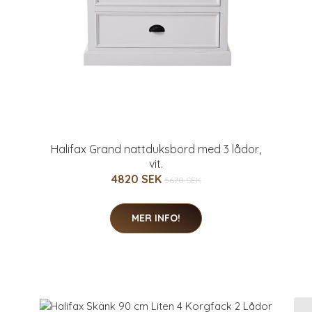
Halifax Grand nattduksbord med 3 lådor,
vit.
4820 SEK
5670 SEK
MER INFO!