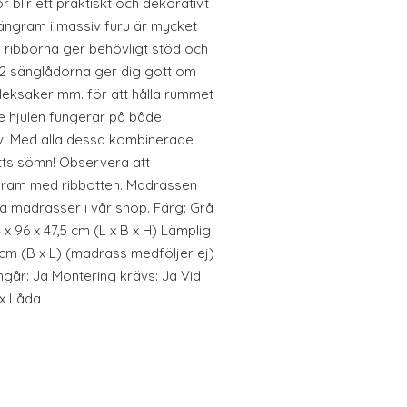
 blir ett praktiskt och dekorativt
sängram i massiv furu är mycket
a ribborna ger behövligt stöd och
2 sänglådorna ger dig gott om
, leksaker mm. för att hålla rummet
de hjulen fungerar på både
v. Med alla dessa kombinerade
tts sömn! Observera att
ngram med ribbotten. Madrassen
iga madrasser i vår shop. Färg: Grå
 x 96 x 47,5 cm (L x B x H) Lämplig
cm (B x L) (madrass medföljer ej)
ingår: Ja Montering krävs: Ja Vid
 x Låda