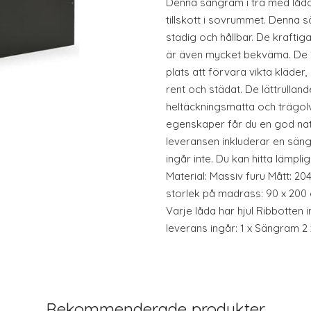
Denna sängram i trä med lådor
tillskott i sovrummet. Denna 
stadig och hållbar. De kraftig
är även mycket bekväma. De 
plats att förvara vikta kläder
rent och städat. De lättrullan
heltäckningsmatta och trägol
egenskaper får du en god na
leveransen inkluderar en sä
ingår inte. Du kan hitta lämpl
Material: Massiv furu Mått: 204
storlek på madrass: 90 x 200 
Varje låda har hjul Ribbotten 
leverans ingår: 1 x Sängram 2
Rekommenderade produkter