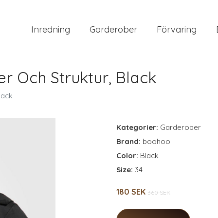
Inredning
Garderober
Förvaring
r Och Struktur, Black
lack
Kategorier:
Garderober
Brand:
boohoo
Color:
Black
Size:
34
180 SEK
360 SEK