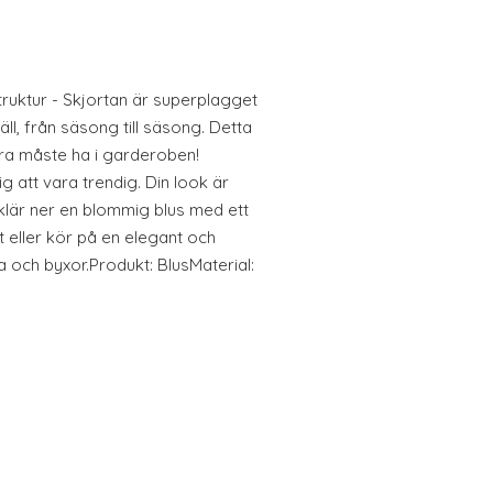
ruktur - Skjortan är superplagget
väll, från säsong till säsong. Detta
ara måste ha i garderoben!
g att vara trendig. Din look är
 klär ner en blommig blus med ett
t eller kör på en elegant och
rta och byxor.Produkt: BlusMaterial: