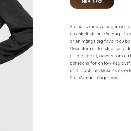
MER INFO!
Satinblus med volanger och st
du enkelt stylar från dag till k
är en mångsidig favorit du b
Dessutom slutar skjortan aldri
alltid on point, oavsett om du
par jeans för en low-key outfi
stilfull look i en klassisk skjo
SatinÄrmar: Långärmad