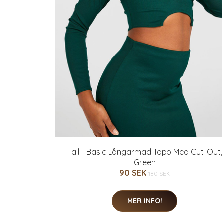
Tall - Basic Långärmad Topp Med Cut-Out,
Green
90 SEK
180 SEK
MER INFO!