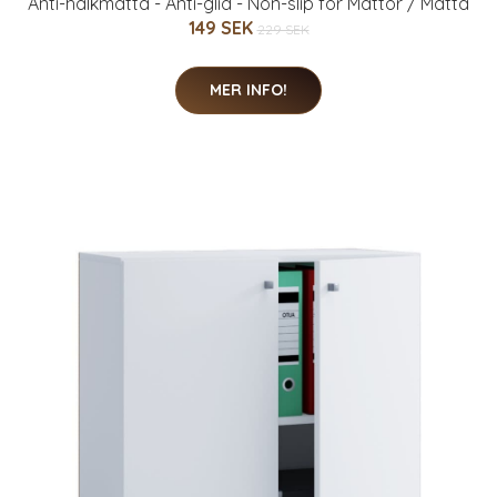
Anti-halkmatta - Anti-glid - Non-slip för Mattor / Matta
149 SEK
229 SEK
MER INFO!