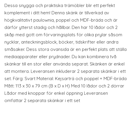
Dessa snygga och praktiska trämöbler blir ett perfekt
komplement i ditt hem! Denna skänk är tillverkad av
högkvalitativt paulownia, poppel och MDF-bräda och är
därför ytterst stadig och hållbar. Den har 10 lådor och 2
skåp med gott om förvaringsplats för olika prylar såsom
nycklar, anteckningsblock, böcker, tidskrifter eller andra
småsaker. Dess stora ovansida är en perfekt plats att ställa
mediaapparater eller prydnader. Du kan kombinera två
skänkar till en stor eller använda separat. Skänken är enkel
att montera. Leveransen inkluderar 2 separata skänkar i ett
set. Färg: Svart Material: Kejsarträ och poppel + MDF-bräda
Mått: 113 x 30 x 79 cm (B x D x H) Med 10 lådor och 2 dörrar
Lådor med knoppar för enkel öppning Leveransen
omfattar 2 separata skänkar i ett set