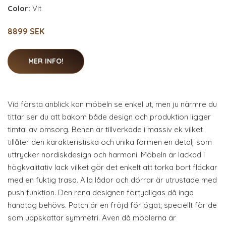
Color:
Vit
8899 SEK
MER INFO!
Vid första anblick kan möbeln se enkel ut, men ju närmre du
tittar ser du att bakom både design och produktion ligger
timtal av omsorg. Benen är tillverkade i massiv ek vilket
tillåter den karakteristiska och unika formen en detalj som
uttrycker nordiskdesign och harmoni. Möbeln är lackad i
högkvalitativ lack vilket gör det enkelt att torka bort fläckar
med en fuktig trasa. Alla lådor och dörrar är utrustade med
push funktion. Den rena designen förtydligas då inga
handtag behövs. Patch är en fröjd för ögat; speciellt för de
som uppskattar symmetri. Även då möblerna är