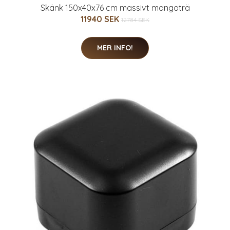
Skänk 150x40x76 cm massivt mangoträ
11940 SEK
12784 SEK
MER INFO!