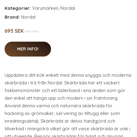
Kategorier:
Varumärken
,
Nordal
Brand:
Nordal
695 SEK
835 SEK
MER INFO!
Uppdatera ditt kök enkelt med denna snygga och moderna
skärbräda i trä från Nordal. Skärbräda har ett vackert
fiskbensmönster och ett läderband i ena änden som gör
den enkel att hänga upp och modern i sin framtoning.
Använd denna varma och naturnära skärbräda för
hackning av grönsaker, servering av tilltugg eller som
inredningsdetalj. Skärbräda är delvis handgjord och
tillverkad i mangoträ vilket gör att varje skärbräda är unik i
sitt utseende. Rengör skärbrädan för hand och gnugga