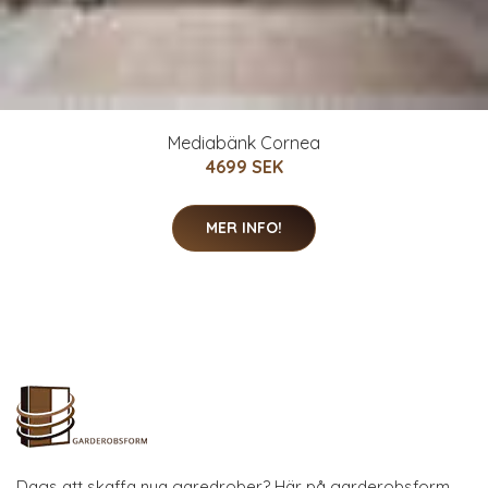
Mediabänk Cornea
4699 SEK
MER INFO!
Dags att skaffa nya garedrober? Här på garderobsform