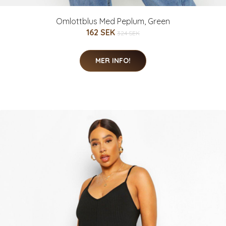
Omlottblus Med Peplum, Green
162 SEK
324 SEK
MER INFO!