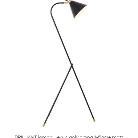
BRILLIANT lampa Jervis golvlampa 1-flame matt