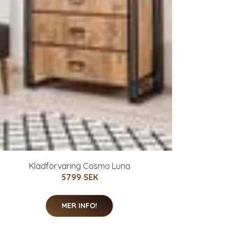
Klädförvaring Cosmo Luna
5799 SEK
MER INFO!