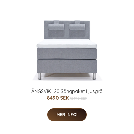
ÄNGSVIK 120 Sängpaket Ljusgrå
8490 SEK
12490 SEK
MER INFO!