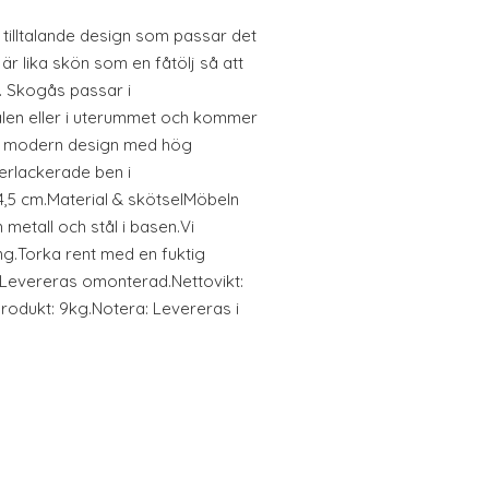
 tilltalande design som passar det
 lika skön som en fåtölj så att
. Skogås passar i
len eller i uterummet och kommer
ren, modern design med hög
erlackerade ben i
4,5 cm.Material & skötselMöbeln
 metall och stål i basen.Vi
g.Torka rent med en fuktig
Levereras omonterad.Nettovikt:
rodukt: 9kg.Notera: Levereras i