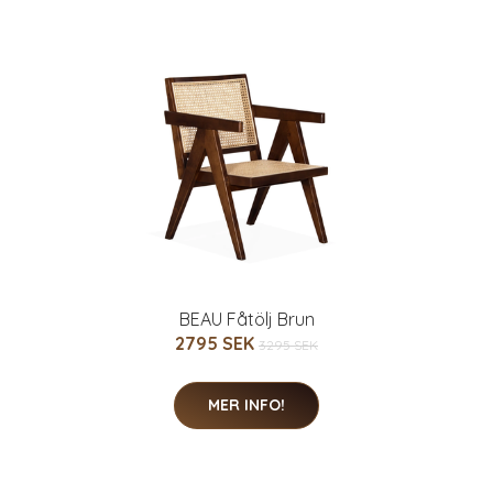
BEAU Fåtölj Brun
2795 SEK
3295 SEK
MER INFO!