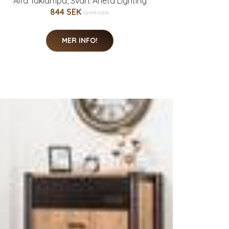
Alfa Taklampa, Svart Aneta Lighting
844 SEK
1298 SEK
MER INFO!