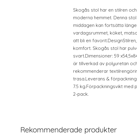
Skogås stol har en stilren och
moderna hemmet. Denna stol är
middagen kan fortsätta länge
vardagsrummet, köket, matsa
att bli en favorit.DesignStil
komfort. Skogås stol har pulv
svart.Dimensioner: 59 x54,5x8
är tillverkad av polyuretan och
rekommenderar textilrengörin
trasa.Leverans & förpackning
7.5 kg.Förpackningsvikt med p
2-pack.
Rekommenderade produkter