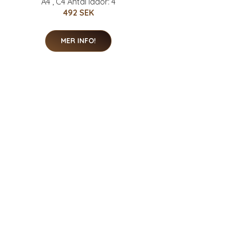
A4 , C4 Antal lådor: 4
492 SEK
MER INFO!