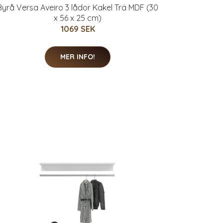
Byrå Versa Aveiro 3 lådor Kakel Trä MDF (30
x 56 x 25 cm)
1069 SEK
MER INFO!