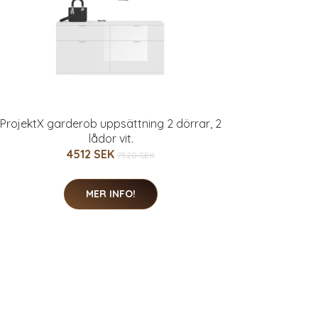
ProjektX garderob uppsättning 2 dörrar, 2
lådor vit.
4512 SEK
7520 SEK
MER INFO!