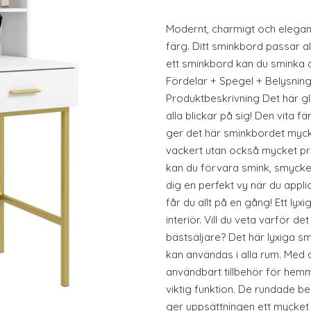
Modernt, charmigt och elegant.
färg. Ditt sminkbord passar al
ett sminkbord kan du sminka di
Fördelar + Spegel + Belysning
Produktbeskrivning Det här g
alla blickar på sig! Den vita
ger det här sminkbordet myck
vackert utan också mycket pra
kan du förvara smink, smycken
dig en perfekt vy när du appli
får du allt på en gång! Ett lyxi
interiör. Vill du veta varför d
bästsäljare? Det här lyxiga 
kan användas i alla rum. Med a
användbart tillbehör för hemm
viktig funktion. De rundade b
ger uppsättningen ett mycket