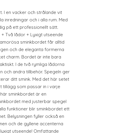
 I en vacker och strålande vit
la inredningar och i alla rum. Med
g på ett professionellt sätt.
 + Två lådor + Lyxigt utseende
lamorösa sminkbordet får alltid
 färgen och de eleganta formerna
et charm. Bordet är inte bara
ktiskt. I de två rymliga lådorna
 och andra tillbehör. Spegeln ger
cerar ditt smink. Med det här setet
gt tillägg som passar in i varje
et här sminkbordet är en
sminkbordet med justerbar spegel
lla funktioner blir sminkbordet ett
et. Belysningen fyller också en
enen och de gyllene accenterna
 lyxigt utseende! Omfattande