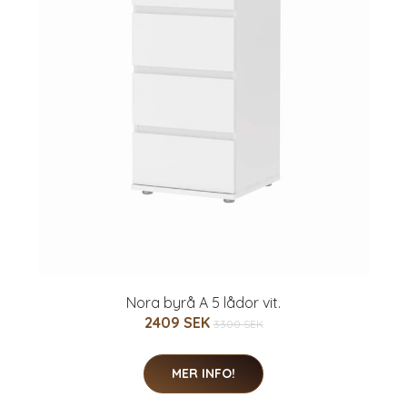
.
Nora byrå A 5 lådor vit.
2409 SEK
3300 SEK
MER INFO!