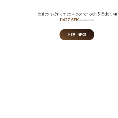
Halifax skänk med 4 dörrar och 3 lådor, vit
11427 SEK
13443 SEK
MER INFO!