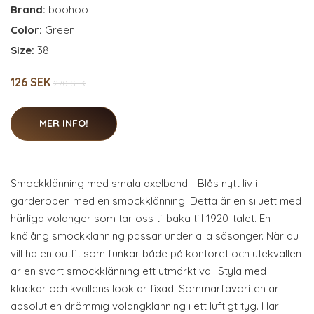
Brand:
boohoo
Color:
Green
Size:
38
126 SEK
270 SEK
MER INFO!
Smockklänning med smala axelband - Blås nytt liv i
garderoben med en smockklänning. Detta är en siluett med
härliga volanger som tar oss tillbaka till 1920-talet. En
knälång smockklänning passar under alla säsonger. När du
vill ha en outfit som funkar både på kontoret och utekvällen
är en svart smockklänning ett utmärkt val. Styla med
klackar och kvällens look är fixad. Sommarfavoriten är
absolut en drömmig volangklänning i ett luftigt tyg. Här