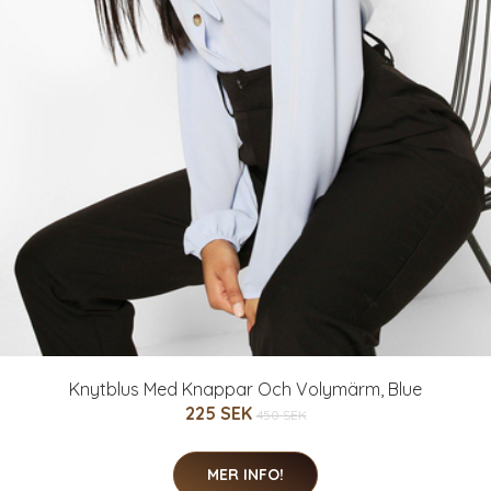
Knytblus Med Knappar Och Volymärm, Blue
225 SEK
450 SEK
MER INFO!