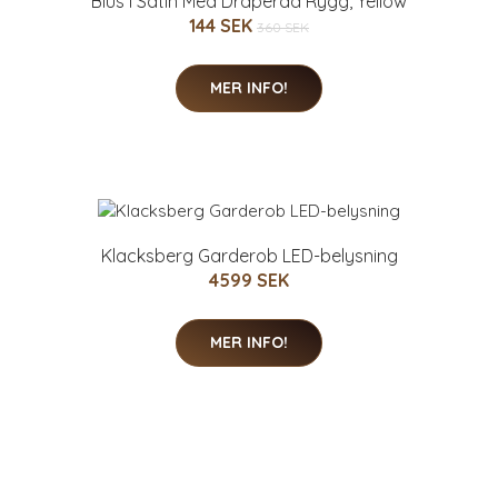
Blus I Satin Med Draperad Rygg, Yellow
144 SEK
360 SEK
MER INFO!
Klacksberg Garderob LED-belysning
4599 SEK
MER INFO!