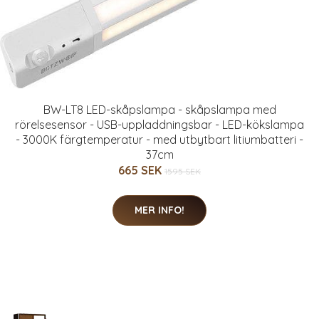
BW-LT8 LED-skåpslampa - skåpslampa med
rörelsesensor - USB-uppladdningsbar - LED-kökslampa
- 3000K färgtemperatur - med utbytbart litiumbatteri -
37cm
665 SEK
1595 SEK
MER INFO!