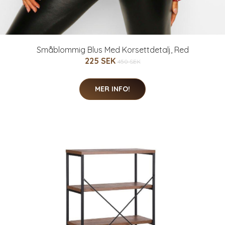
Småblommig Blus Med Korsettdetalj, Red
225 SEK
450 SEK
MER INFO!