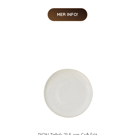
MER INFO!
PION Tallrik 21,5 cm Grå/Vit