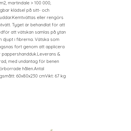
/m2, martindale > 100 000,
agbar klädsel på sitt- och
ddar.Kemtvättas eller rengörs
tvätt. Tyget är behandlat för att
edför att vätskan samlas på ytan
in djupt i fibrerna. Vätska som
ägsnas fort genom att applicera
er pappershandduk.Leverans &
rad, med undantag för benen
förborrade hålen.Antal
ngsmått: 60x80x230 cmVikt: 67 kg