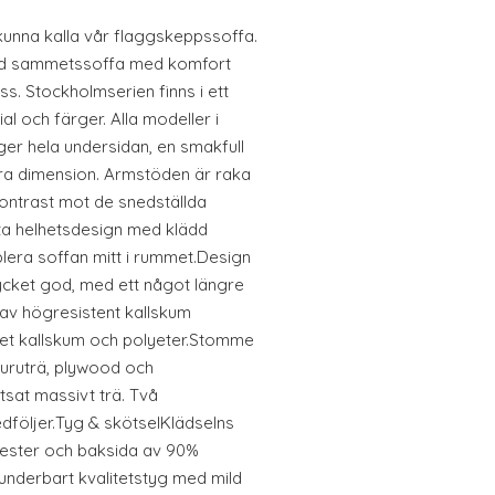
kunna kalla vår flaggskeppssoffa.
rad sammetssoffa med komfort
ss. Stockholmserien finns i ett
ial och färger. Alla modeller i
er hela undersidan, en smakfull
ra dimension. Armstöden är raka
ontrast mot de snedställda
a helhetsdesign med klädd
lera soffan mitt i rummet.Design
cket god, med ett något längre
r av högresistent kallskum
et kallskum och polyeter.Stomme
 furuträ, plywood och
sat massivt trä. Två
följer.Tyg & skötselKlädselns
yester och baksida av 90%
 underbart kvalitetstyg med mild