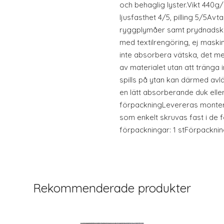
och behaglig lyster.Vikt 440g
ljusfasthet 4/5, pilling 5/5Avt
ryggplymåer samt prydnadsku
med textilrengöring, ej maskin
inte absorbera vätska, det m
av materialet utan att tränga 
spills på ytan kan därmed avl
en lätt absorberande duk ell
förpackningLevereras monte
som enkelt skruvas fast i de 
förpackningar: 1 stFörpackni
Rekommenderade produkter