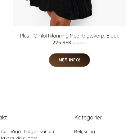
Plus - Omlottklänning Med Knytskärp, Black
225 SEK
450 SEK
MER INFO!
akt
Kategorier
har några frågor kan du
Belysning
ta oss via e-post: