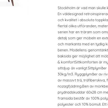
Stockholm är vad man skulle 
En väldesignad retroinspire
och kvalitet i absoluta toppkla
flertal olika utföranden, mater
serien har en träram som omg
detalj som ger möbeln en ext
och markanta med en tydlig k
benen. Modellens genomtänkt
baksida ger möjlighet att möb
& komfortSittkomforten är my
sittdjup än vanligt.Sittplymåe
30kg/m3. Ryggplymåer av riv
av massivt trä, träfiberskiva,
nozagfjädring.Ben av mörkbet
prydnadskuddar 60x28 cm med
framsida består av 100% pol
polyester och 10% bomull. Ett