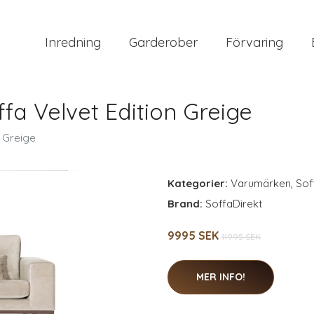
Inredning
Garderober
Förvaring
a Velvet Edition Greige
 Greige
Kategorier:
Varumärken
,
Sof
Brand:
SoffaDirekt
9995 SEK
11995 SEK
MER INFO!