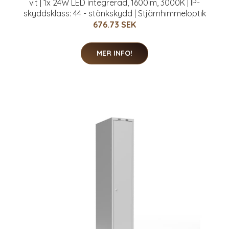
vit | 1x 24W LED integrerad, 1600lm, 3000K | IP-
skyddsklass: 44 - stänkskydd | Stjärnhimmeloptik
676.73 SEK
MER INFO!