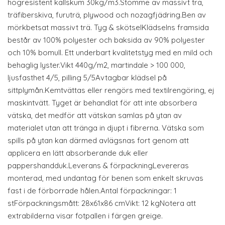
högresistent kallskum 30kg/m3.Stomme av massivt trä,
träfiberskiva, furuträ, plywood och nozagfjädring.Ben av
mörkbetsat massivt trä. Tyg & skötselKlädselns framsida
består av 100% polyester och baksida av 90% polyester
och 10% bomull. Ett underbart kvalitetstyg med en mild och
behaglig lyster.Vikt 440g/m2, martindale > 100 000,
ljusfasthet 4/5, pilling 5/5Avtagbar klädsel på
sittplymån.Kemtvättas eller rengörs med textilrengöring, ej
maskintvätt. Tyget är behandlat för att inte absorbera
vätska, det medför att vätskan samlas på ytan av
materialet utan att tränga in djupt i fibrerna. Vätska som
spills på ytan kan därmed avlägsnas fort genom att
applicera en lätt absorberande duk eller
pappershandduk.Leverans & förpackningLevereras
monterad, med undantag för benen som enkelt skruvas
fast i de förborrade hålen.Antal förpackningar: 1
stFörpackningsmått: 28x61x86 cmVikt: 12 kgNotera att
extrabilderna visar fotpallen i färgen greige.