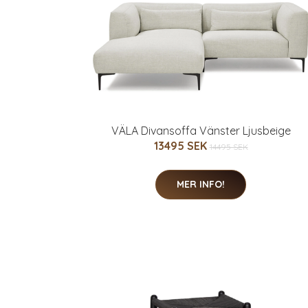
VÄLA Divansoffa Vänster Ljusbeige
13495 SEK
14495 SEK
MER INFO!