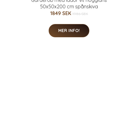
Garderob med lådor vit högglans
50x50x200 cm spånskiva
1849 SEK
1986 SEK
MER INFO!