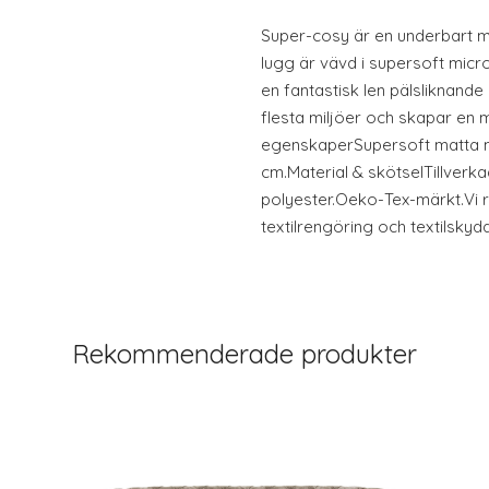
Super-cosy är en underbart mj
lugg är vävd i supersoft micro
en fantastisk len pälsliknand
flesta miljöer och skapar en 
egenskaperSupersoft matta m
cm.Material & skötselTillverka
polyester.Oeko-Tex-märkt.Vi
textilrengöring och textilskyd
Rekommenderade produkter