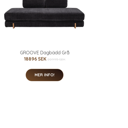
GROOVE Dagbädd Grå
18896 SEK
20995 SEK
MER INFO!