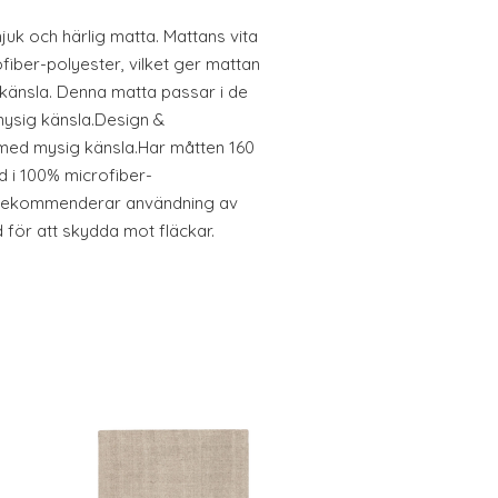
uk och härlig matta. Mattans vita
fiber-polyester, vilket ger mattan
e känsla. Denna matta passar i de
mysig känsla.Design &
ed mysig känsla.Har måtten 160
d i 100% microfiber-
 rekommenderar användning av
d för att skydda mot fläckar.