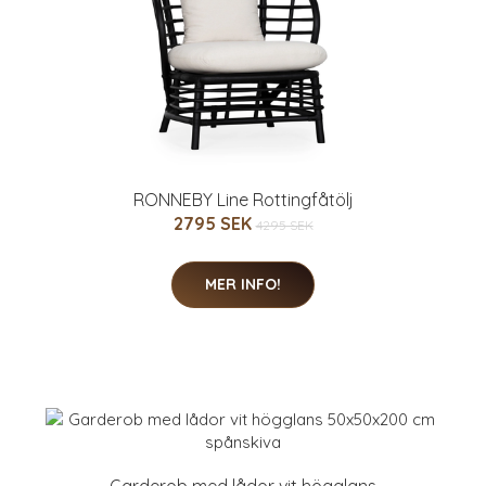
RONNEBY Line Rottingfåtölj
2795 SEK
4295 SEK
MER INFO!