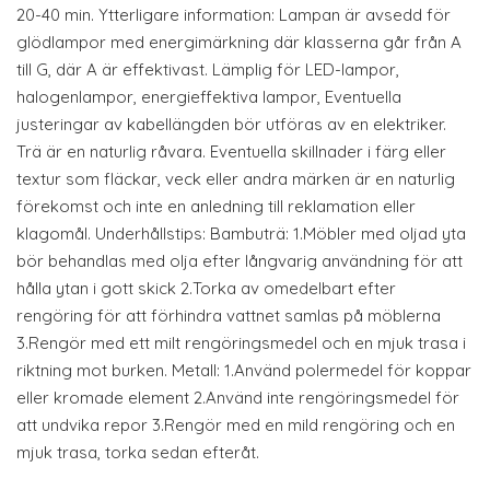
20-40 min. Ytterligare information: Lampan är avsedd för
glödlampor med energimärkning där klasserna går från A
till G, där A är effektivast. Lämplig för LED-lampor,
halogenlampor, energieffektiva lampor, Eventuella
justeringar av kabellängden bör utföras av en elektriker.
Trä är en naturlig råvara. Eventuella skillnader i färg eller
textur som fläckar, veck eller andra märken är en naturlig
förekomst och inte en anledning till reklamation eller
klagomål. Underhållstips: Bambuträ: 1.Möbler med oljad yta
bör behandlas med olja efter långvarig användning för att
hålla ytan i gott skick 2.Torka av omedelbart efter
rengöring för att förhindra vattnet samlas på möblerna
3.Rengör med ett milt rengöringsmedel och en mjuk trasa i
riktning mot burken. Metall: 1.Använd polermedel för koppar
eller kromade element 2.Använd inte rengöringsmedel för
att undvika repor 3.Rengör med en mild rengöring och en
mjuk trasa, torka sedan efteråt.