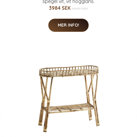
spegel vit, vit högglans.
3984 SEK
6640 SEK
MER INFO!