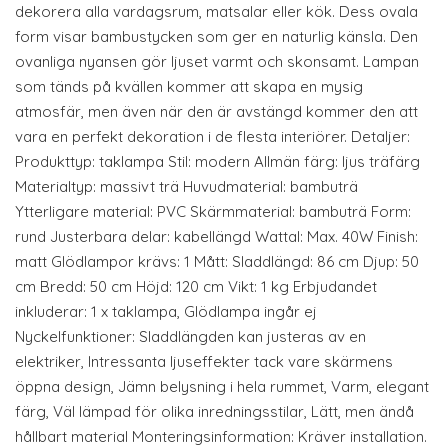
dekorera alla vardagsrum, matsalar eller kök. Dess ovala
form visar bambustycken som ger en naturlig känsla. Den
ovanliga nyansen gör ljuset varmt och skonsamt. Lampan
som tänds på kvällen kommer att skapa en mysig
atmosfär, men även när den är avstängd kommer den att
vara en perfekt dekoration i de flesta interiörer. Detaljer:
Produkttyp: taklampa Stil: modern Allmän färg: ljus träfärg
Materialtyp: massivt trä Huvudmaterial: bambuträ
Ytterligare material: PVC Skärmmaterial: bambuträ Form:
rund Justerbara delar: kabellängd Wattal: Max. 40W Finish:
matt Glödlampor krävs: 1 Mått: Sladdlängd: 86 cm Djup: 50
cm Bredd: 50 cm Höjd: 120 cm Vikt: 1 kg Erbjudandet
inkluderar: 1 x taklampa, Glödlampa ingår ej
Nyckelfunktioner: Sladdlängden kan justeras av en
elektriker, Intressanta ljuseffekter tack vare skärmens
öppna design, Jämn belysning i hela rummet, Varm, elegant
färg, Väl lämpad för olika inredningsstilar, Lätt, men ändå
hållbart material Monteringsinformation: Kräver installation.