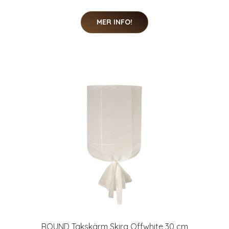
MER INFO!
ROUND Takskärm Skira Offwhite 30 cm