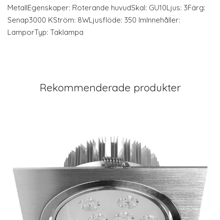
MetallEgenskaper: Roterande huvudSkal: GU10Ljus: 3Färg:
Senap3000 KStröm: 8WLjusflöde: 350 lmInnehåller:
LamporTyp: Taklampa
Rekommenderade produkter