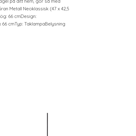
prägel på ditt hem, gör så med
n Metall Neoklassisk (47 x 42,5
Hög: 66 cmDesign:
 x 66 cmTyp: TaklampaBelysning