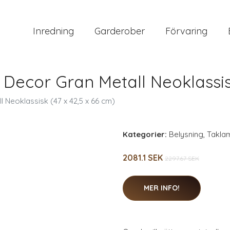
Inredning
Garderober
Förvaring
cor Gran Metall Neoklassisk 
Neoklassisk (47 x 42,5 x 66 cm)
Kategorier:
Belysning
,
Takla
2081.1 SEK
2297.67 SEK
MER INFO!