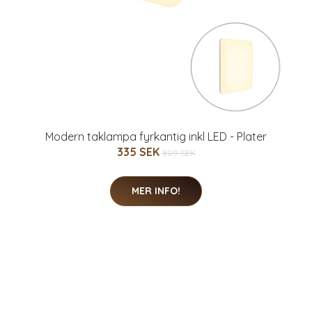
Modern taklampa fyrkantig inkl LED - Plater
335 SEK
809 SEK
MER INFO!