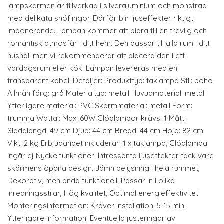
lampskärmen är tillverkad i silveraluminium och mönstrad
med delikata snöflingor. Därför blir ljuseffekter riktigt
imponerande. Lampan kommer att bidra till en trevlig och
romantisk atmosfär i ditt hem. Den passar till alla rum i ditt
hushåll men vi rekommenderar att placera den i ett
vardagsrum eller kök. Lampan levereras med en
transparent kabel. Detaljer: Produkttyp: taklampa Stil: boho
Allmän färg: grå Materialtyp: metall Huvudmaterial: metall
Ytterligare material: PVC Skärmmaterial: metall Form:
trumma Wattal: Max. 60W Glödlampor krävs: 1 Mått:
Sladdlängd: 49 cm Djup: 44 cm Bredd: 44 cm Höjd: 82 cm
Vikt: 2 kg Erbjudandet inkluderar: 1 x taklampa, Glödlampa
ingår ej Nyckelfunktioner: Intressanta ljuseffekter tack vare
skärmens öppna design, Jämn belysning i hela rummet,
Dekorativ, men ändå funktionell, Passar in i olika
inredningsstilar, Hög kvalitet, Optimal energieffektivitet
Monteringsinformation: Kräver installation. 5-15 min.
Ytterligare information: Eventuella justeringar av