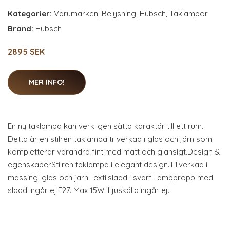
Kategorier:
Varumärken
,
Belysning
,
Hübsch
,
Taklampor
Brand:
Hübsch
2895 SEK
MER INFO!
En ny taklampa kan verkligen sätta karaktär till ett rum.
Detta är en stilren taklampa tillverkad i glas och järn som
kompletterar varandra fint med matt och glansigt.Design &
egenskaperStilren taklampa i elegant design.Tillverkad i
mässing, glas och järn.Textilsladd i svart.Lamppropp med
sladd ingår ej.E27. Max 15W. Ljuskälla ingår ej.