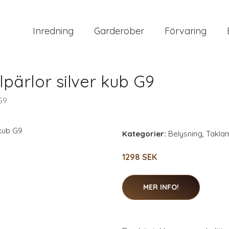
Inredning
Garderober
Förvaring
pärlor silver kub G9
G9
Kategorier:
Belysning
,
Takla
1298 SEK
MER INFO!