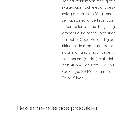
Den här taklampan med glittra
extravagant och elegant design
inslag och ett blickfång i din
den spegelliknande kromytan
säkerställer optimal belysning.
lampor i olika färger och sk
atmosfär. Observera att glödl
inkluderade monteringsbeslag
installera hänglampan ordentli
transparent (pärlor) Material:
Mått: 40 x 40 x 30 cm (L x B x
Sockeltyp: G9 Med 4 lampfatt
Color: Silver
Rekommenderade produkter