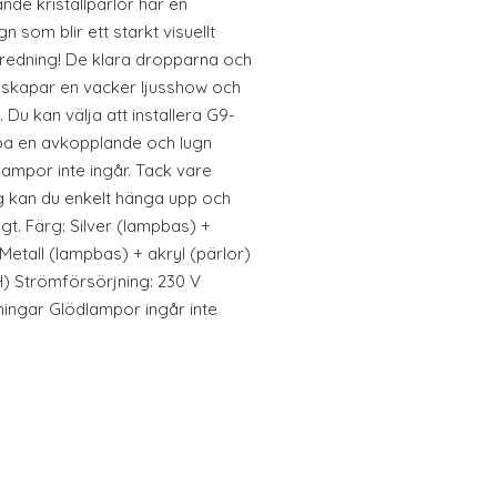
nde kristallpärlor har en
 som blir ett starkt visuellt
 inredning! De klara dropparna och
 skapar en vacker ljusshow och
 Du kan välja att installera G9-
apa en avkopplande och lugn
ampor inte ingår. Tack vare
 kan du enkelt hänga upp och
gt. Färg: Silver (lampbas) +
 Metall (lampbas) + akryl (pärlor)
 H) Strömförsörjning: 230 V
ningar Glödlampor ingår inte