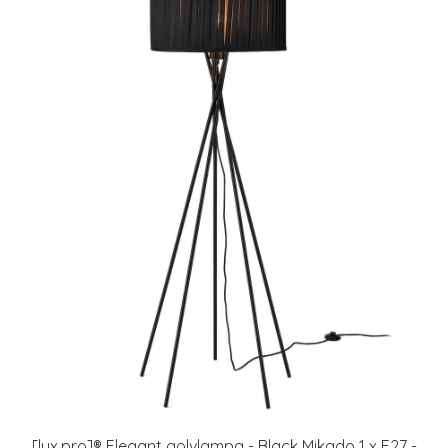
[lux.pro]® Elegant golvlampa - Black Mikado 1 x E27 -