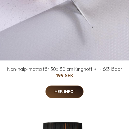
Non-halp-matta för 50x150 cm Kinghoff KH-1663 lådor
199 SEK
MER INFO!