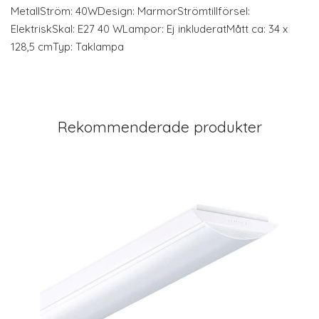
MetallStröm: 40WDesign: MarmorStrömtillförsel:
ElektriskSkal: E27 40 WLampor: Ej inkluderatMått ca: 34 x
128,5 cmTyp: Taklampa
Rekommenderade produkter