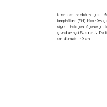
Krom och tre skärm i glas. 1
lamphållare (E14). Max 40W g
styrka i halogen, lågenergi el
grund av nytt EU direktiv. De f
cm, diameter 40 cm.