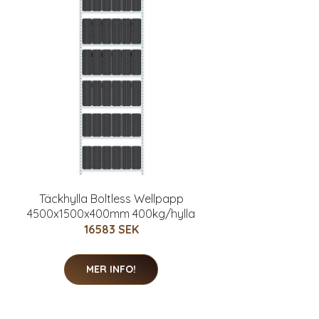
Täckhylla Boltless Wellpapp
4500x1500x400mm 400kg/hylla
16583 SEK
MER INFO!