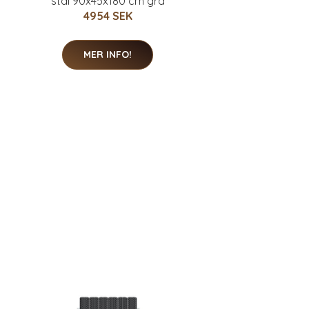
stål 90x45x180 cm grå
4954 SEK
MER INFO!