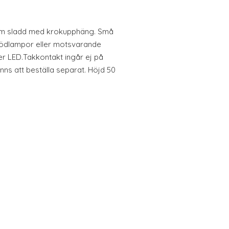
,5m sladd med krokupphäng. Små
lödlampor eller motsvarande
ler LED.Takkontakt ingår ej på
inns att beställa separat. Höjd 50