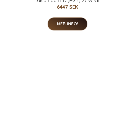
taklampa LED (RGB) 27 W Vit
6447 SEK
MER INFO!