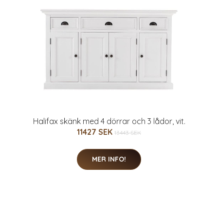
Halifax skänk med 4 dörrar och 3 lådor, vit.
11427 SEK
13443 SEK
MER INFO!