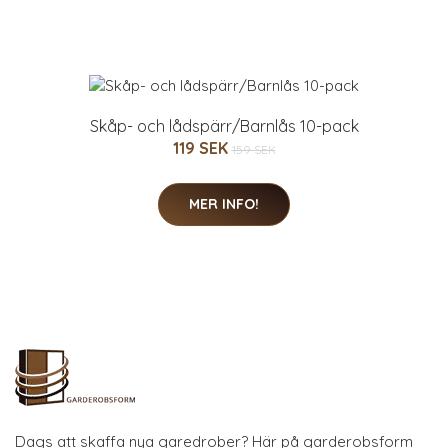
Skåp- och lådspärr/Barnlås 10-pack
119 SEK
159 SEK
MER INFO!
Dags att skaffa nya garedrober? Här på garderobsform