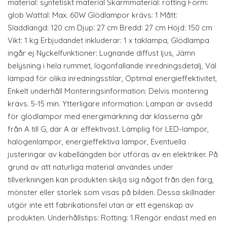
material: syntetiskt material Skärmmaterial: rotting Form:
glob Wattal: Max. 60W Glödlampor krävs: 1 Mått:
Sladdlängd: 120 cm Djup: 27 cm Bredd: 27 cm Höjd: 150 cm
Vikt: 1 kg Erbjudandet inkluderar: 1 x taklampa, Glödlampa
ingår ej Nyckelfunktioner: Lugnande diffust ljus, Jämn
belysning i hela rummet, Iögonfallande inredningsdetalj, Väl
lämpad för olika inredningsstilar, Optimal energieffektivitet,
Enkelt underhåll Monteringsinformation: Delvis montering
krävs. 5-15 min. Ytterligare information: Lampan är avsedd
för glödlampor med energimärkning där klasserna går
från A till G, där A är effektivast. Lämplig för LED-lampor,
halogenlampor, energieffektiva lampor, Eventuella
justeringar av kabellängden bör utföras av en elektriker. På
grund av att naturliga material användes under
tillverkningen kan produkten skilja sig något från den färg,
mönster eller storlek som visas på bilden. Dessa skillnader
utgör inte ett fabrikationsfel utan är ett egenskap av
produkten. Underhållstips: Rotting: 1.Rengör endast med en