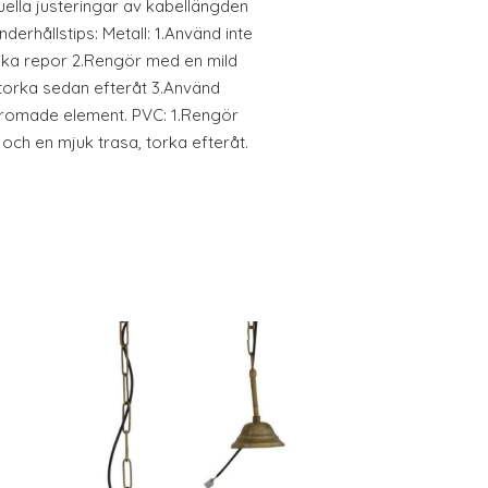
uella justeringar av kabellängden
nderhållstips: Metall: 1.Använd inte
ika repor 2.Rengör med en mild
 torka sedan efteråt 3.Använd
kromade element. PVC: 1.Rengör
och en mjuk trasa, torka efteråt.