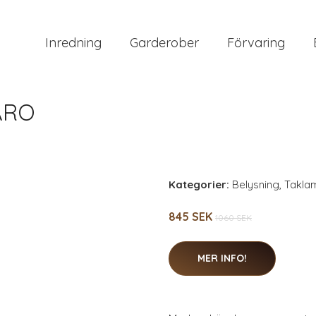
Inredning
Garderober
Förvaring
ARO
Kategorier:
Belysning
,
Takla
845 SEK
1060 SEK
MER INFO!