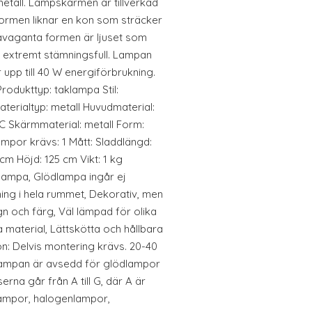
tall. Lampskärmen är tillverkad
formen liknar en kon som sträcker
ravaganta formen är ljuset som
extremt stämningsfull. Lampan
upp till 40 W energiförbrukning.
Produkttyp: taklampa Stil:
Materialtyp: metall Huvudmaterial:
VC Skärmmaterial: metall Form:
mpor krävs: 1 Mått: Sladdlängd:
cm Höjd: 125 cm Vikt: 1 kg
klampa, Glödlampa ingår ej
ing i hela rummet, Dekorativ, men
gn och färg, Väl lämpad för olika
a material, Lättskötta och hållbara
n: Delvis montering krävs. 20-40
 Lampan är avsedd för glödlampor
na går från A till G, där A är
lampor, halogenlampor,