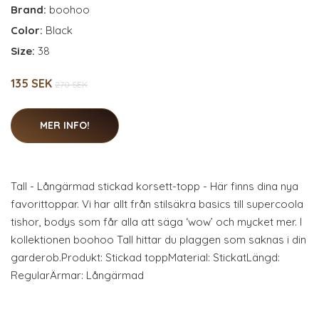
Brand:
boohoo
Color:
Black
Size:
38
135 SEK
270 SEK
MER INFO!
Tall - Långärmad stickad korsett-topp - Här finns dina nya
favorittoppar. Vi har allt från stilsäkra basics till supercoola
tishor, bodys som får alla att säga ‘wow’ och mycket mer. I
kollektionen boohoo Tall hittar du plaggen som saknas i din
garderob.Produkt: Stickad toppMaterial: StickatLängd:
RegularÄrmar: Långärmad