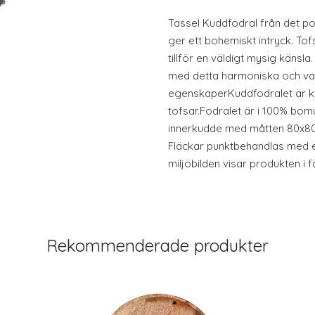
Tassel Kuddfodral från det p
ger ett bohemiskt intryck. To
tillför en väldigt mysig känsla.
med detta harmoniska och va
egenskaperKuddfodralet är kv
tofsar.Fodralet är i 100% bomu
innerkudde med måtten 80x80 
Fläckar punktbehandlas med en
miljöbilden visar produkten i 
Rekommenderade produkter