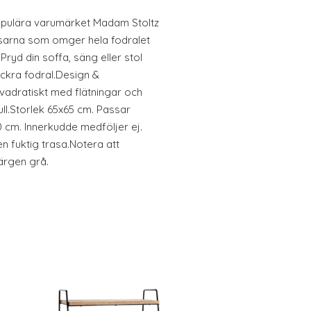
opulära varumärket Madam Stoltz
fsarna som omger hela fodralet
 Pryd din soffa, säng eller stol
ckra fodral.Design &
adratiskt med flätningar och
ll.Storlek 65x65 cm. Passar
cm. Innerkudde medföljer ej.
 fuktig trasa.Notera att
färgen grå.