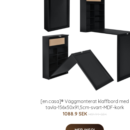
[en.casa]® Väggmonterat klaffbord med
tavla-156x50x91,5cm-svart-MDF-kork
1088.9 SEK
1451.99 SEK
MER INFO!