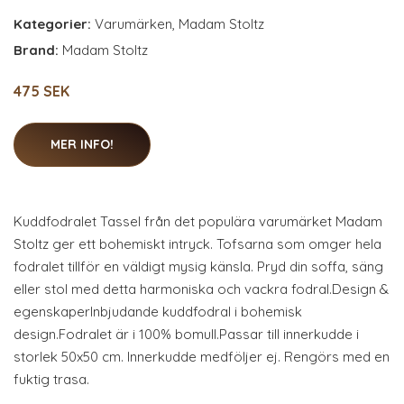
Kategorier:
Varumärken
,
Madam Stoltz
Brand:
Madam Stoltz
475 SEK
MER INFO!
Kuddfodralet Tassel från det populära varumärket Madam
Stoltz ger ett bohemiskt intryck. Tofsarna som omger hela
fodralet tillför en väldigt mysig känsla. Pryd din soffa, säng
eller stol med detta harmoniska och vackra fodral.Design &
egenskaperInbjudande kuddfodral i bohemisk
design.Fodralet är i 100% bomull.Passar till innerkudde i
storlek 50x50 cm. Innerkudde medföljer ej. Rengörs med en
fuktig trasa.