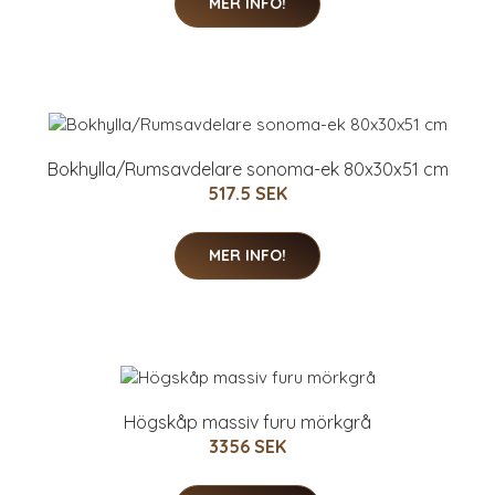
MER INFO!
Bokhylla/Rumsavdelare sonoma-ek 80x30x51 cm
517.5 SEK
MER INFO!
Högskåp massiv furu mörkgrå
3356 SEK