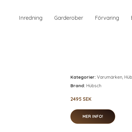
Inredning
Garderober
Förvaring
Kategorier:
Varumärken
,
Hüb
Brand:
Hübsch
2495 SEK
MER INFO!