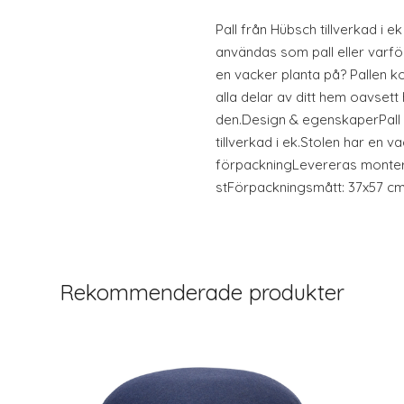
Pall från Hübsch tillverkad i 
användas som pall eller varför
en vacker planta på? Pallen kom
alla delar av ditt hem oavsett
den.Design & egenskaperPall i 
tillverkad i ek.Stolen har en 
förpackningLevereras montera
stFörpackningsmått: 37x57 cmV
Rekommenderade produkter