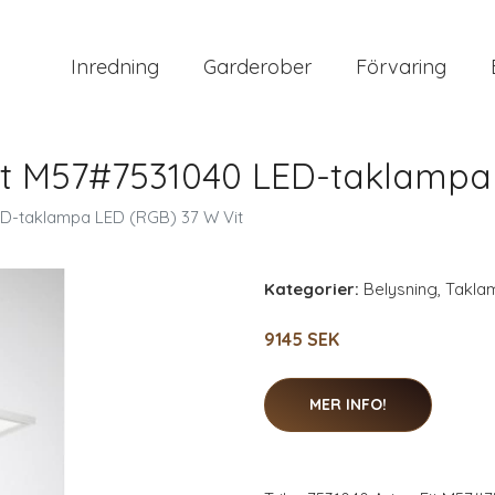
Inredning
Garderober
Förvaring
Fit M57#7531040 LED-taklampa
ED-taklampa LED (RGB) 37 W Vit
Kategorier:
Belysning
,
Takla
9145 SEK
MER INFO!