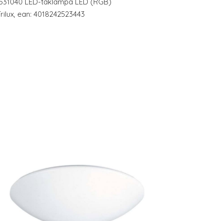
#7531040 LED-taklampa LED (RGB)
Trilux, ean: 4018242523443