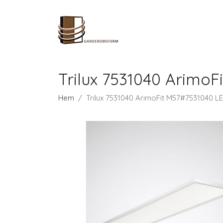
Trilux 7531040 Arimo
Hem
Trilux 7531040 ArimoFit M57#7531040 L