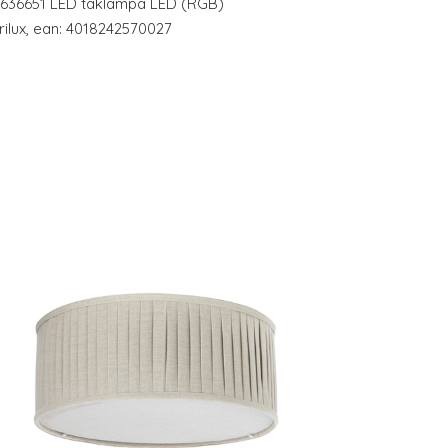
#7636651 LED taklampa LED (RGB)
Trilux, ean: 4018242570027