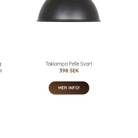
g
Taklampa Pelle Svart
a
398 SEK
MER INFO!