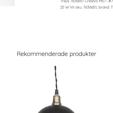
Trilux 7636651 Creavo M57- 
25 W Vit sku: 7636651, brand: 
Rekommenderade produkter