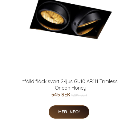
Infälld fläck svart 2-ljus GU10 AR111 Trimless
- Oneon Honey
545 SEK
1289 SEK
MER INFO!