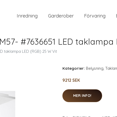
Inredning
Garderober
Förvaring
o M57- #7636651 LED taklampa 
ED taklampa LED (RGB) 25 W Vit
Kategorier:
Belysning
,
Takla
9212 SEK
MER INFO!