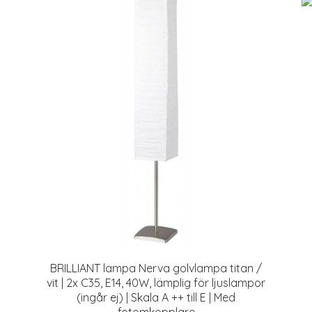
BRILLIANT lampa Nerva golvlampa titan /
vit | 2x C35, E14, 40W, lämplig för ljuslampor
(ingår ej) | Skala A ++ till E | Med