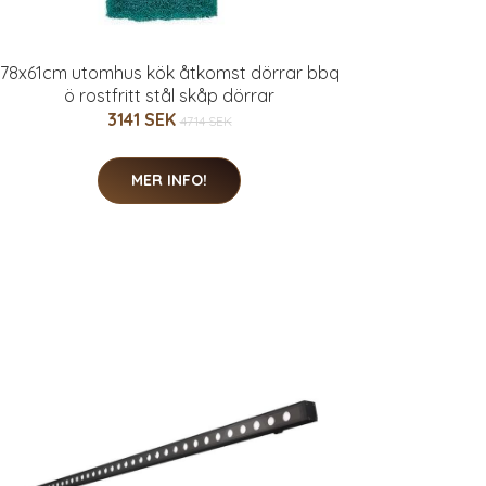
78x61cm utomhus kök åtkomst dörrar bbq
ö rostfritt stål skåp dörrar
3141 SEK
4714 SEK
MER INFO!