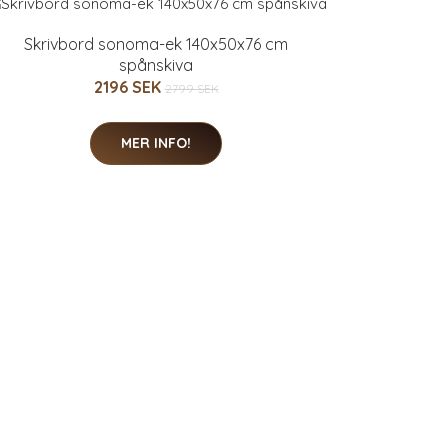
Skrivbord sonoma-ek 140x50x76 cm
spånskiva
2196 SEK
2799 SEK
MER INFO!