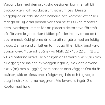
Vägghyllan med den praktiska designen kommer att bli
blickpunkten i ditt vardagsrum, sovrum osv. Dessa
vägghyllor är robusta och hållbara och kommer att hålla i
många år. Hyllorna passar var som helst. Du kan montera
dem i vardagsrummet för att placera dekorativa föremål
på, förvara kryddburkar i köket på eller ha tavlor på de i
sovrummet. Kubhyllorna är lätta att rengöra med en fuktig
trasa. De förvandlar lätt en tom vägg till en blickfång! Färg:
Sonoma-ek Material: Spånskiva Mått: 22 x 15 x 22 cm (B x D
x H) Montering krävs: Ja Vänligen observera: Skruv(ar) och
plugg(ar) för insidan av väggen ingår ej. Sök och använd
skruv(ar) och plugg(ar) som passar dina väggar. Om du är
osäker, sök professionell rådgivning. Läs och följ varje
steg i instruktionerna noggrant. Vid leverans ingår: 2 x
Kubformad hylla