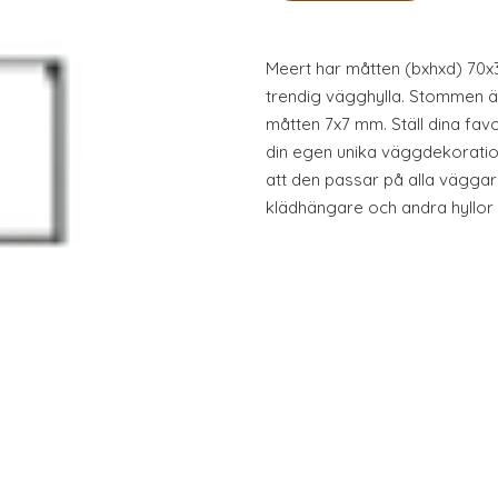
Meert har måtten (bxhxd) 70
trendig vägghylla. Stommen är
måtten 7x7 mm. Ställ dina fav
din egen unika väggdekorati
att den passar på alla väggar!
klädhängare och andra hyllor i