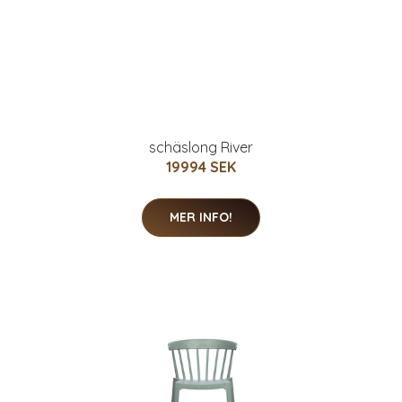
schäslong River
19994 SEK
MER INFO!